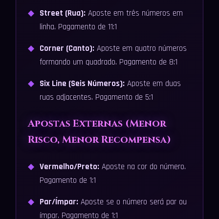
Street (Rua):
Aposte em três números em
linha. Pagamento de 11:1
Corner (Canto):
Aposte em quatro números
formando um quadrado. Pagamento de 8:1
Six Line (Seis Números):
Aposte em duas
ruas adjacentes. Pagamento de 5:1
Apostas Externas (Menor
Risco, Menor Recompensa)
Vermelho/Preto:
Aposte na cor do número.
Pagamento de 1:1
Par/Ímpar:
Aposte se o número será par ou
ímpar. Pagamento de 1:1