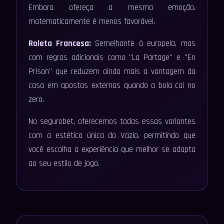
Embora ofereça a mesma emoção,
matematicamente é menos favorável.
Roleta Francesa:
Semelhante à europeia, mas
com regras adicionais como "La Partage" e "En
Prison" que reduzem ainda mais a vantagem da
casa em apostas externas quando a bola cai no
zero.
No segurobet, oferecemos todas essas variantes
com a estética única do Vazio, permitindo que
você escolha a experiência que melhor se adapta
ao seu estilo de jogo.