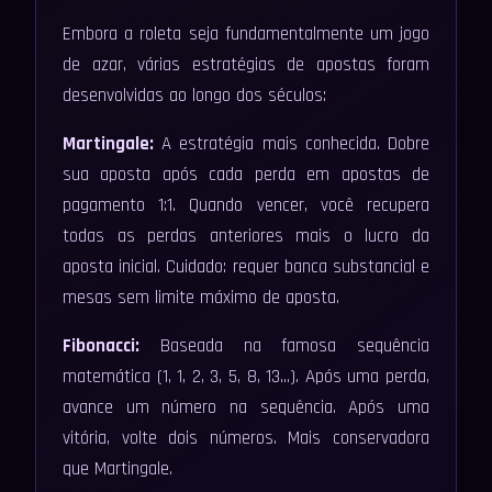
Embora a roleta seja fundamentalmente um jogo
de azar, várias estratégias de apostas foram
desenvolvidas ao longo dos séculos:
Martingale:
A estratégia mais conhecida. Dobre
sua aposta após cada perda em apostas de
pagamento 1:1. Quando vencer, você recupera
todas as perdas anteriores mais o lucro da
aposta inicial. Cuidado: requer banca substancial e
mesas sem limite máximo de aposta.
Fibonacci:
Baseada na famosa sequência
matemática (1, 1, 2, 3, 5, 8, 13...). Após uma perda,
avance um número na sequência. Após uma
vitória, volte dois números. Mais conservadora
que Martingale.