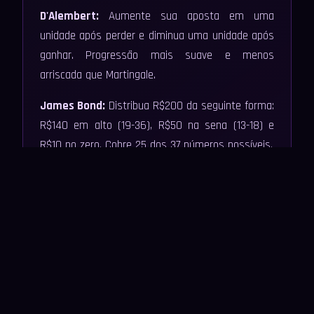
D'Alembert:
Aumente sua aposta em uma
unidade após perder e diminua uma unidade após
ganhar. Progressão mais suave e menos
arriscada que Martingale.
James Bond:
Distribua R$200 da seguinte forma:
R$140 em alto (19-36), R$50 na sena (13-18) e
R$10 no zero. Cobre 25 dos 37 números possíveis.
Lembre-se: nenhuma estratégia pode superar a
vantagem matemática da casa a longo prazo.
Use estas técnicas para gerenciar sua banca e
aumentar a diversão, não como garantia de lucro.